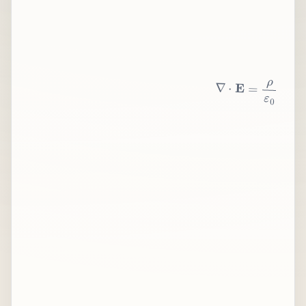
∇
⋅
E
=
ρ
ε
0