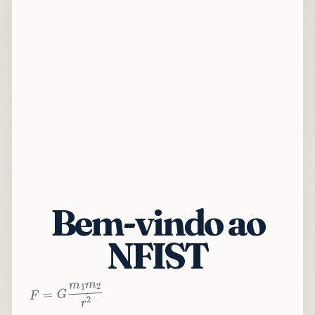
Bem-vindo ao
NFIST
2
r
2
m
1
m
G
=
F