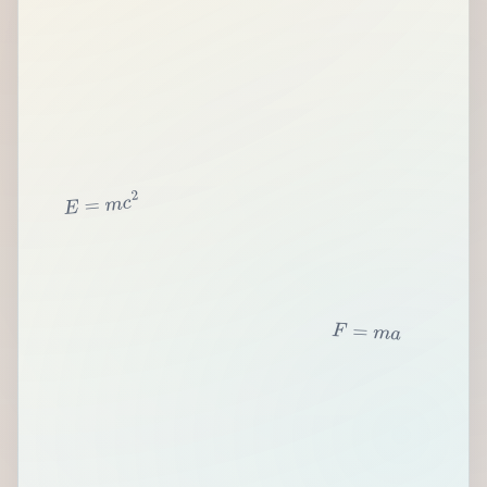
2
c
m
=
E
F
=
m
a