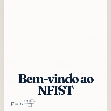
Bem-vindo ao
NFIST
2
r
2
m
1
m
G
=
F