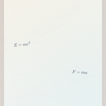
2
c
m
=
E
F
=
m
a