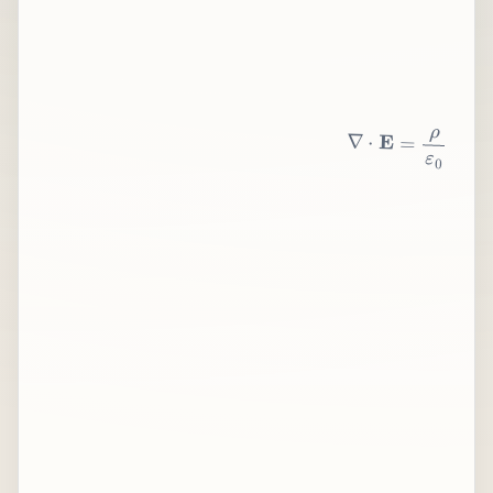
∇
⋅
E
=
ρ
ε
0