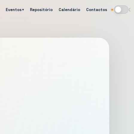
Eventos
Repositório
Calendário
Contactos
☀
☾
Alternar tema