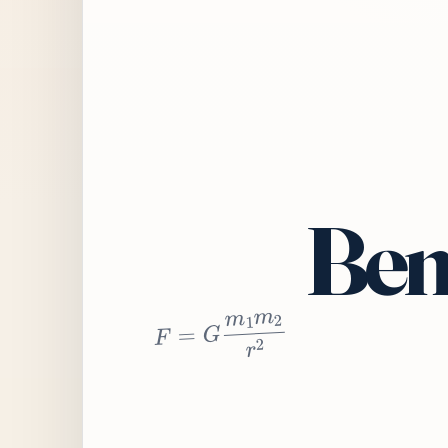
Bem
2
r
2
m
1
m
G
=
F