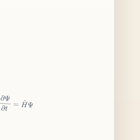
∂
Ψ
∂
t
=
H
^
Ψ