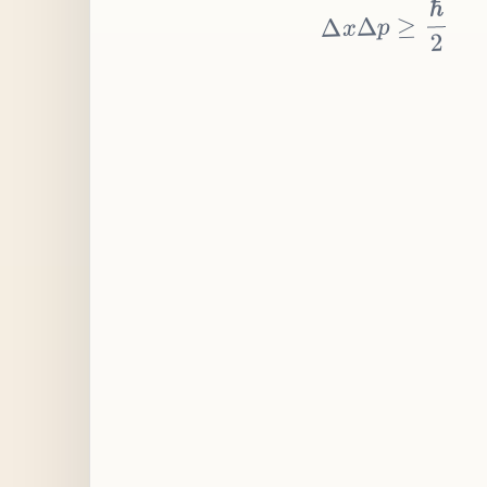
≥
p
Δ
x
Δ