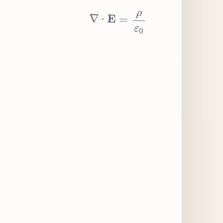
∇
⋅
E
=
ρ
ε
0