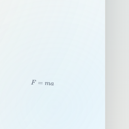
F
=
m
a