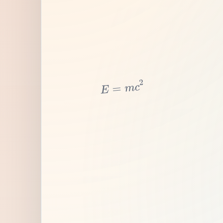
2
c
m
=
E