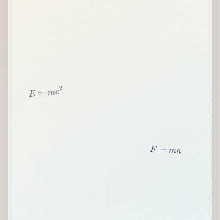
2
c
m
=
E
F
=
m
a