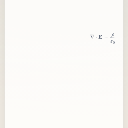
∇
⋅
E
=
ρ
ε
0