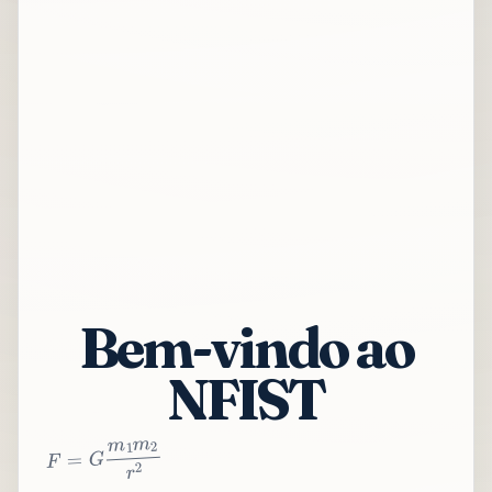
Bem-vindo ao
NFIST
2
r
2
m
1
m
G
=
F