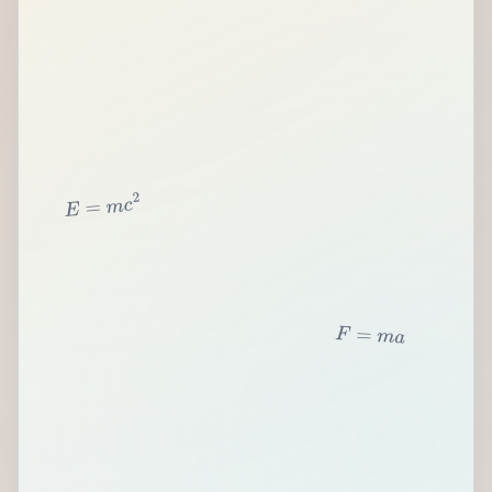
2
c
m
=
E
F
=
m
a