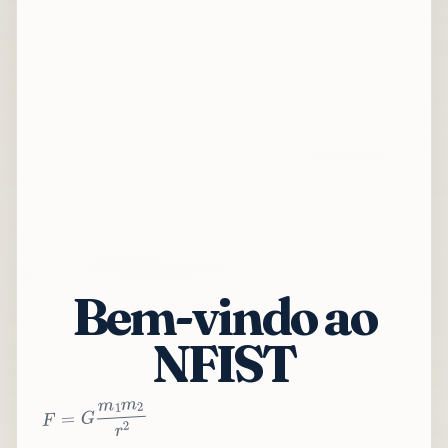
Bem-vindo ao
NFIST
2
r
2
m
1
m
G
=
F