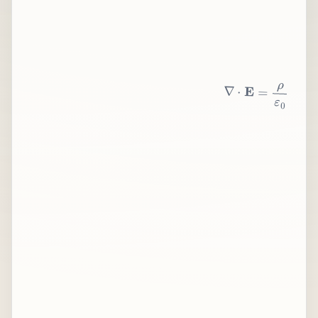
∇
⋅
E
=
ρ
ε
0