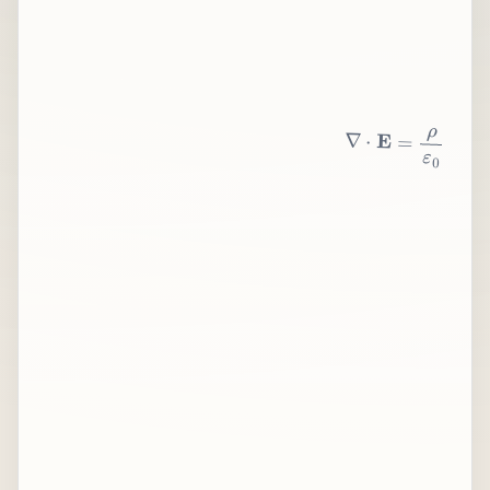
∇
⋅
E
=
ρ
ε
0