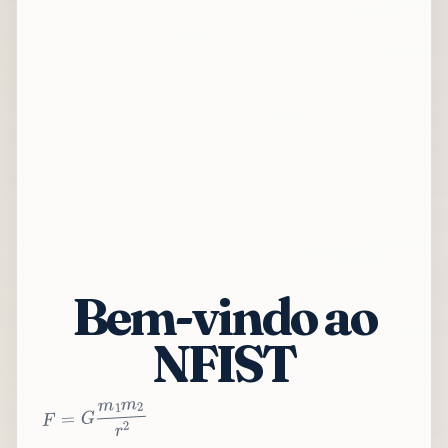
Bem-vindo ao
NFIST
2
r
2
m
1
m
G
=
F