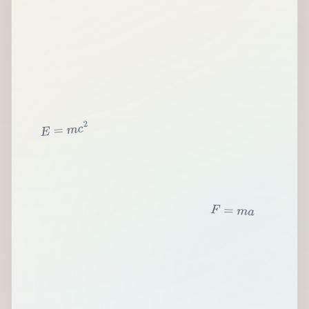
2
c
m
=
E
F
=
m
a