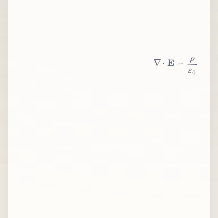
∇
⋅
E
=
ρ
ε
0