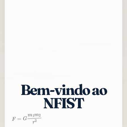
Bem-vindo ao
NFIST
2
r
2
m
1
m
G
=
F