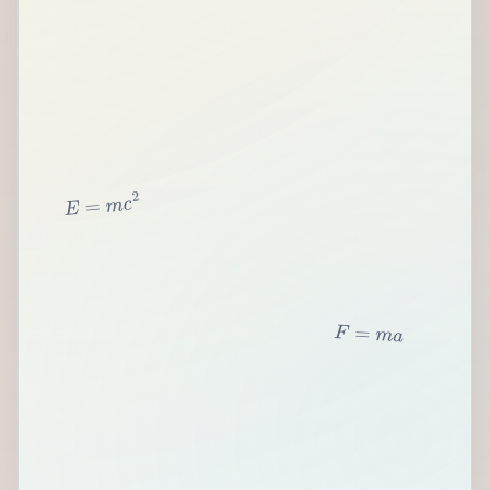
2
c
m
=
E
F
=
m
a