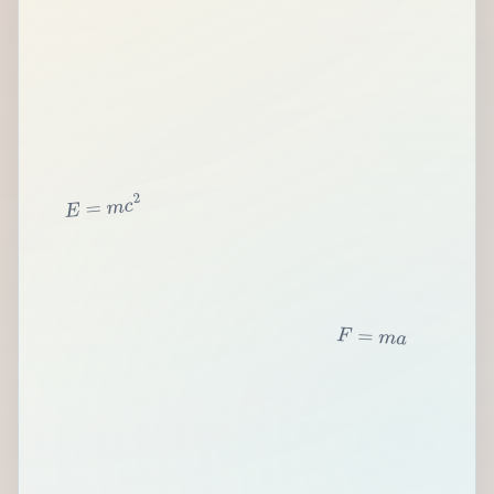
2
c
m
=
E
F
=
m
a