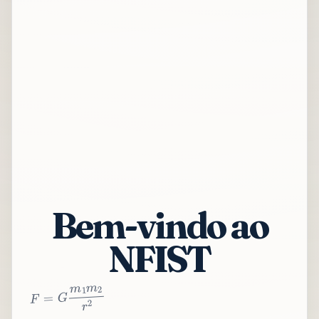
Bem-vindo ao
NFIST
2
r
2
m
1
m
G
=
F