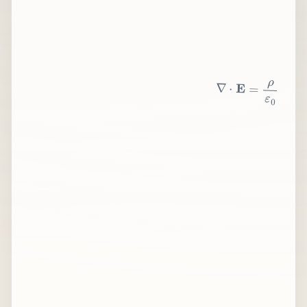
∇
⋅
E
=
ρ
ε
0