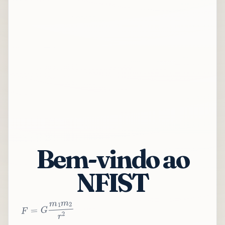
Bem-vindo ao
NFIST
2
r
2
m
1
m
G
=
F