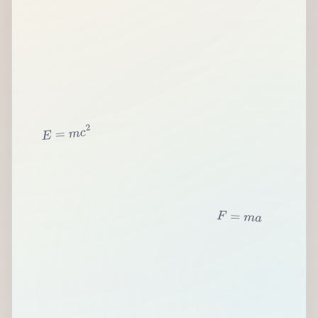
2
c
m
=
E
F
=
m
a