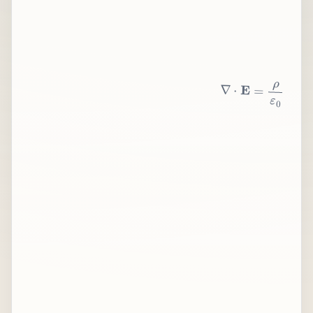
∇
⋅
E
=
ρ
ε
0