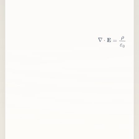
∇
⋅
E
=
ρ
ε
0