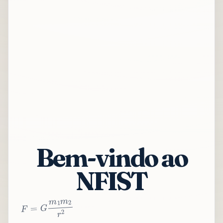
Bem-vindo ao
NFIST
2
r
2
m
1
m
G
=
F