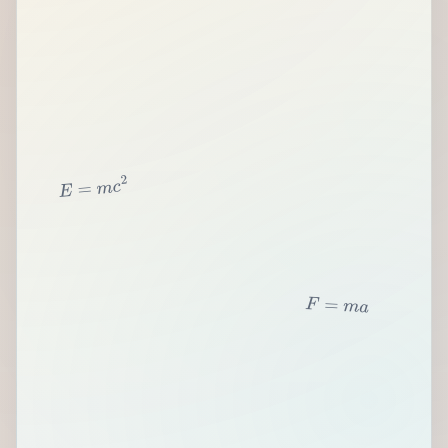
2
c
m
=
E
F
=
m
a