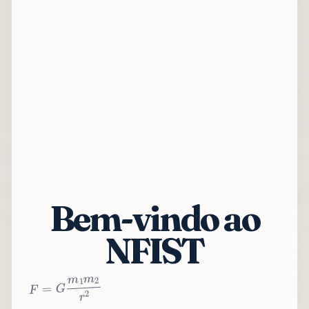
Bem-vindo ao
NFIST
2
r
2
m
1
m
G
=
F