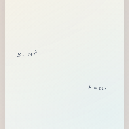
2
c
m
=
E
F
=
m
a