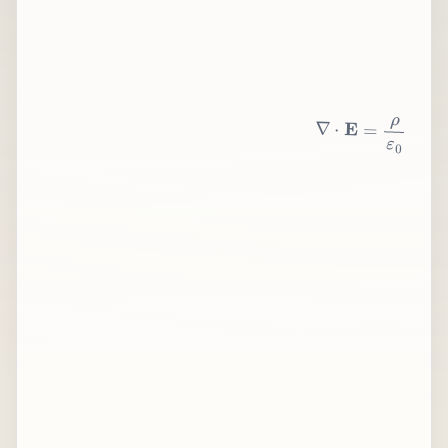
∇
⋅
E
=
ρ
ε
0