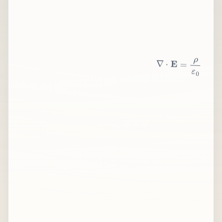
∇
⋅
E
=
ρ
ε
0