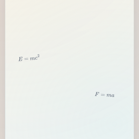
2
c
m
=
E
F
=
m
a