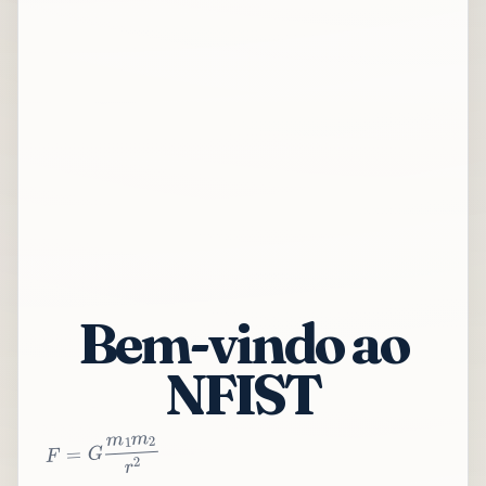
Bem-vindo ao
NFIST
2
r
2
m
1
m
G
=
F