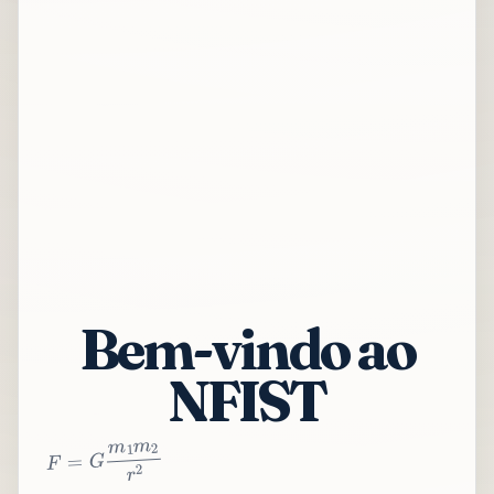
Bem-vindo ao
NFIST
2
r
2
m
1
m
G
=
F