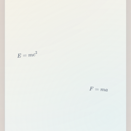
2
c
m
=
E
F
=
m
a