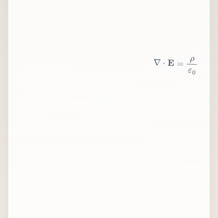
∇
⋅
E
=
ρ
ε
0