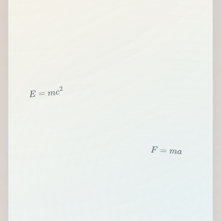
2
c
m
=
E
F
=
m
a