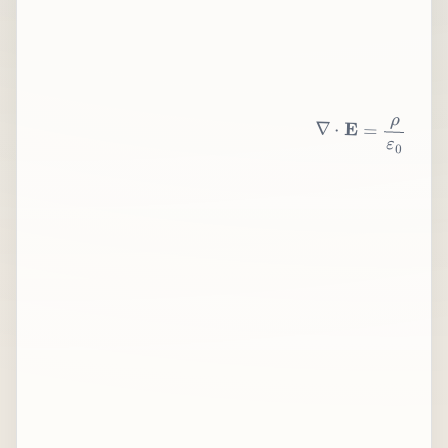
∇
⋅
E
=
ρ
ε
0