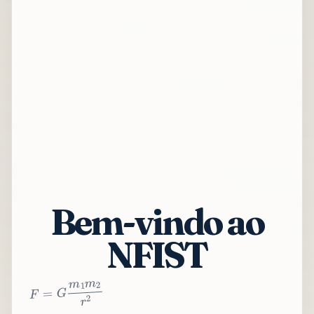
Bem-vindo ao
NFIST
2
r
2
m
1
m
G
=
F