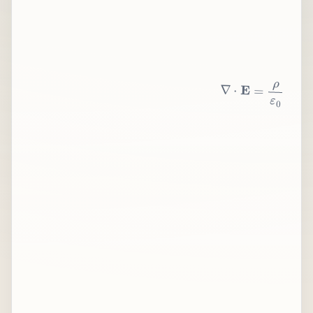
∇
⋅
E
=
ρ
ε
0