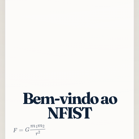
Bem-vindo ao
NFIST
2
r
2
m
1
m
G
=
F