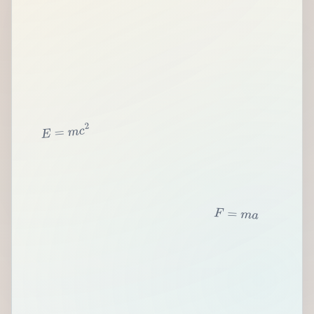
2
c
m
=
E
F
=
m
a