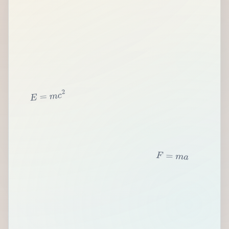
2
c
m
=
E
F
=
m
a