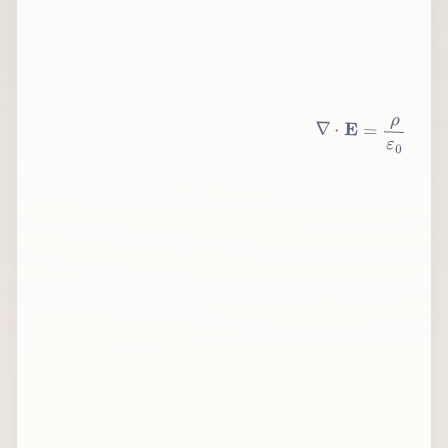
∇
⋅
E
=
ρ
ε
0