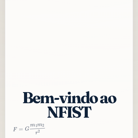
Bem-vindo ao
NFIST
2
r
2
m
1
m
G
=
F