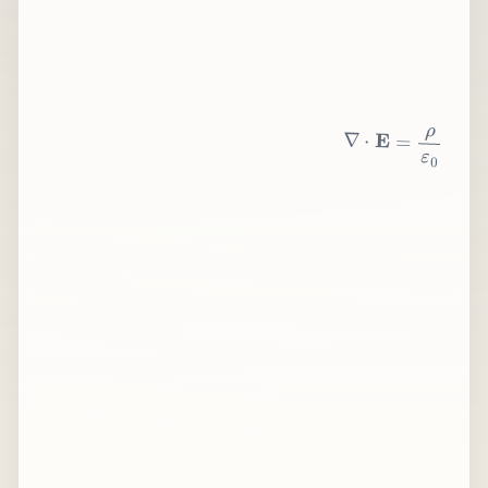
∇
⋅
E
=
ρ
ε
0