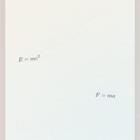
2
c
m
=
E
F
=
m
a