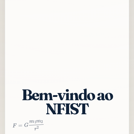
Bem-vindo ao
NFIST
2
r
2
m
1
m
G
=
F