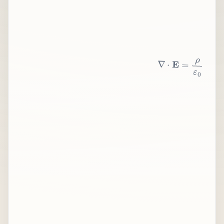
∇
⋅
E
=
ρ
ε
0