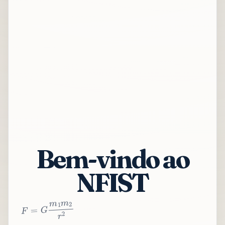
Bem-vindo ao
NFIST
2
r
2
m
1
m
G
=
F