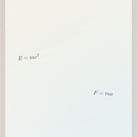
2
c
m
=
E
F
=
m
a