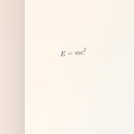
2
c
m
=
E