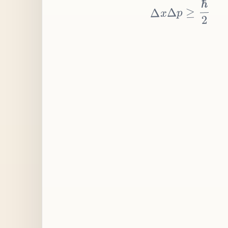
≥
p
Δ
x
Δ