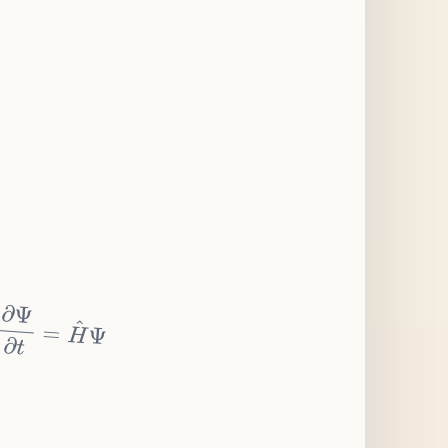
∂
Ψ
∂
t
=
H
^
Ψ