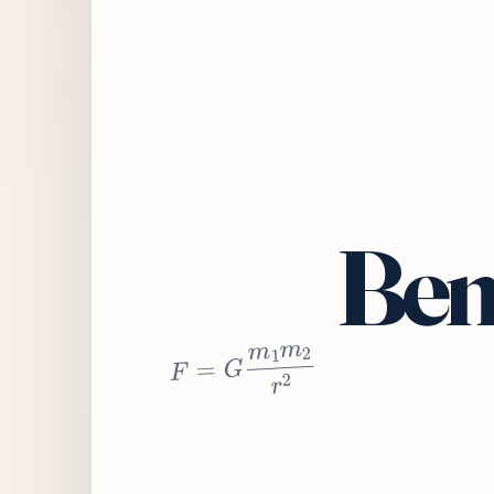
Bem
2
r
2
m
1
m
G
=
F