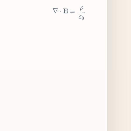
∇
⋅
E
=
ρ
ε
0