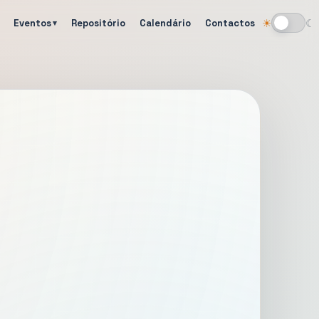
Eventos
Repositório
Calendário
Contactos
☀
☾
Alternar tema