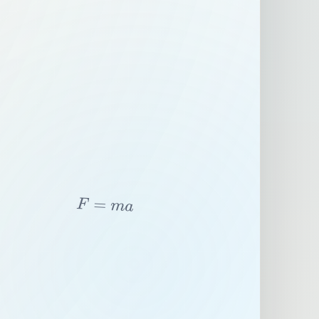
F
=
m
a