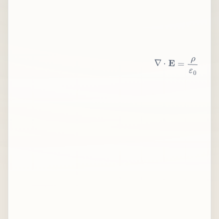
∇
⋅
E
=
ρ
ε
0