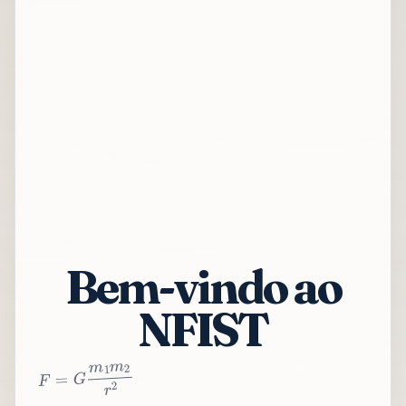
Bem-vindo ao
NFIST
2
r
2
m
1
m
G
=
F