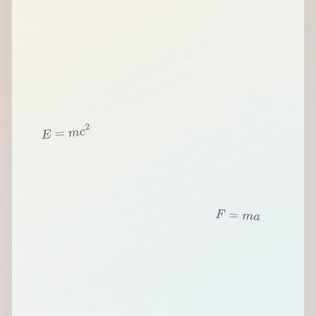
2
c
m
=
E
F
=
m
a