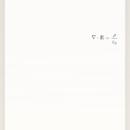
∇
⋅
E
=
ρ
ε
0