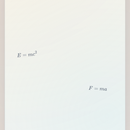
2
c
m
=
E
F
=
m
a