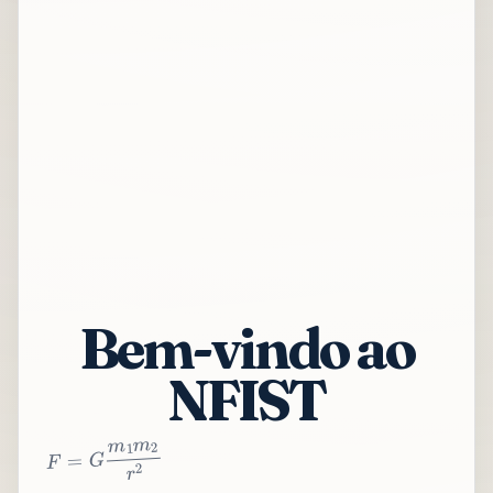
Bem-vindo ao
NFIST
2
r
2
m
1
m
G
=
F