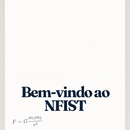
Bem-vindo ao
NFIST
2
r
2
m
1
m
G
=
F