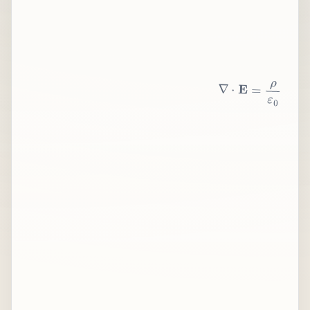
∇
⋅
E
=
ρ
ε
0