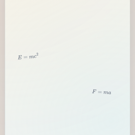
2
c
m
=
E
F
=
m
a