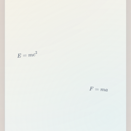
2
c
m
=
E
F
=
m
a