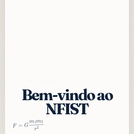
Bem-vindo ao
NFIST
2
r
2
m
1
m
G
=
F