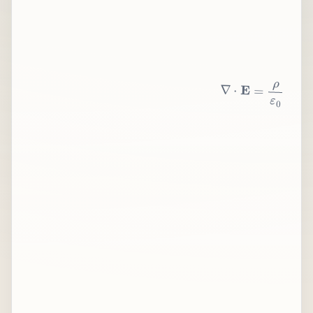
∇
⋅
E
=
ρ
ε
0