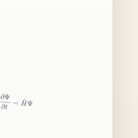
∂
Ψ
∂
t
=
H
^
Ψ