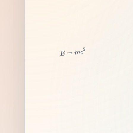
2
c
m
=
E