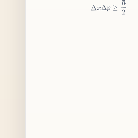
≥
p
Δ
x
Δ