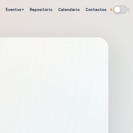
Eventos
Repositório
Calendário
Contactos
☀
☾
Alternar tema