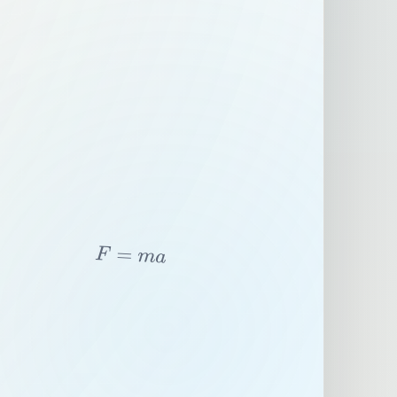
F
=
m
a