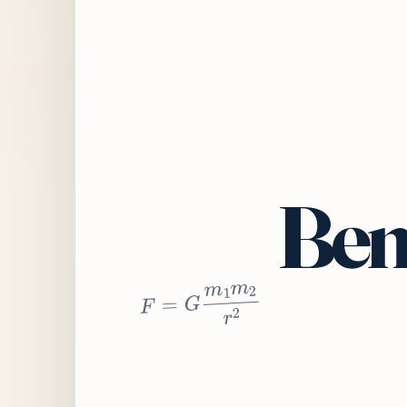
Bem
2
r
2
m
1
m
G
=
F