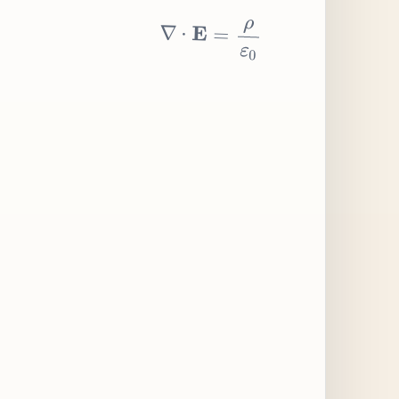
∇
⋅
E
=
ρ
ε
0