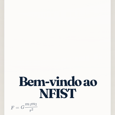
Bem-vindo ao
NFIST
2
r
2
m
1
m
G
=
F