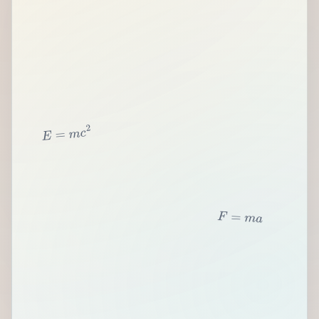
2
c
m
=
E
F
=
m
a