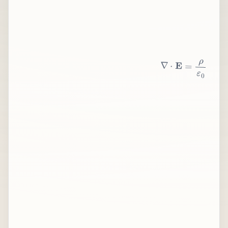
∇
⋅
E
=
ρ
ε
0