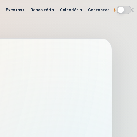
Eventos
Repositório
Calendário
Contactos
☀
☾
Alternar tema