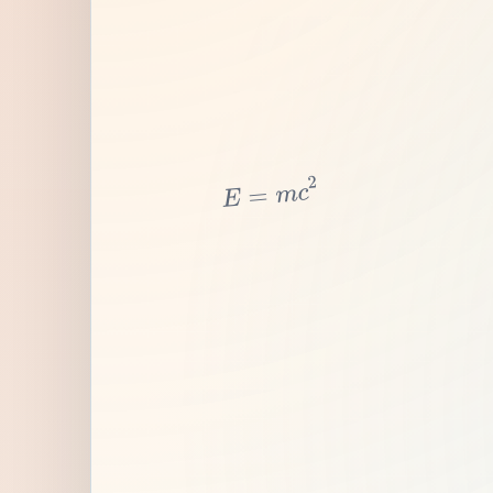
2
c
m
=
E