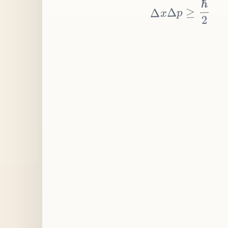
≥
p
Δ
x
Δ