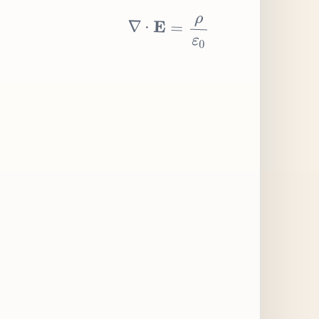
∇
⋅
E
=
ρ
ε
0