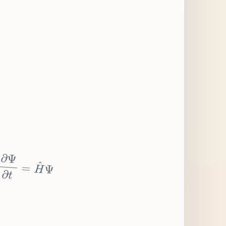
∂
Ψ
∂
t
=
H
^
Ψ