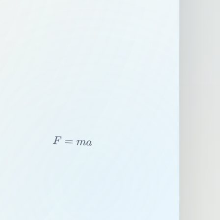
F
=
m
a