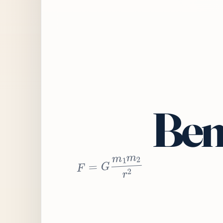
Bem
2
r
2
m
1
m
G
=
F