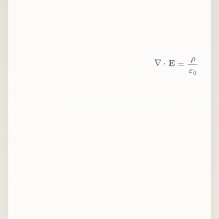
∇
⋅
E
=
ρ
ε
0