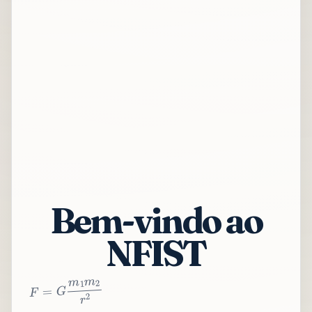
Bem-vindo ao
NFIST
2
r
2
m
1
m
G
=
F