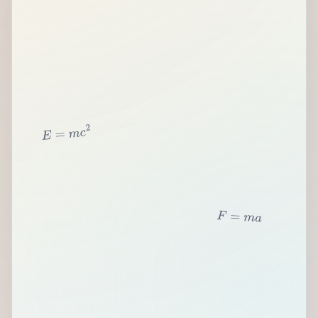
2
c
m
=
E
F
=
m
a