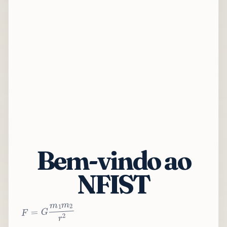
Bem-vindo ao
NFIST
2
r
2
m
1
m
G
=
F