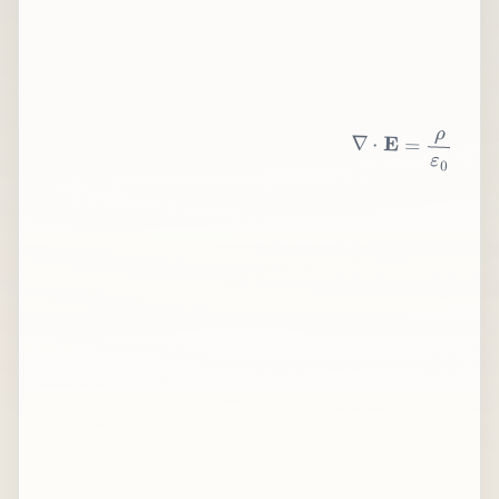
∇
⋅
E
=
ρ
ε
0