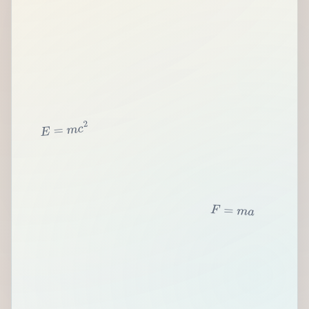
2
c
m
=
E
F
=
m
a