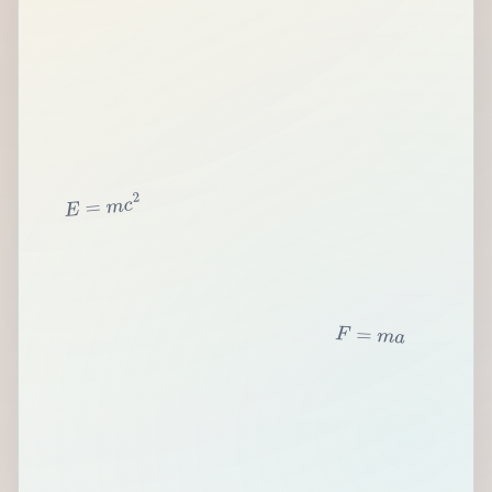
2
c
m
=
E
F
=
m
a