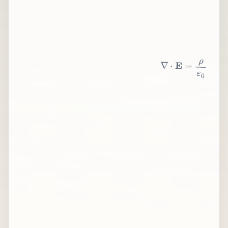
∇
⋅
E
=
ρ
ε
0