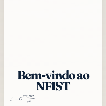
Bem-vindo ao
NFIST
2
r
2
m
1
m
G
=
F