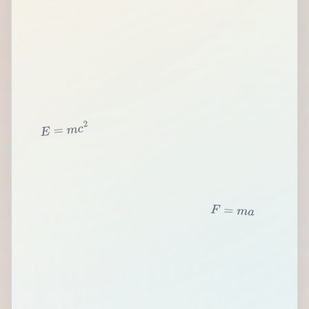
2
c
m
=
E
F
=
m
a