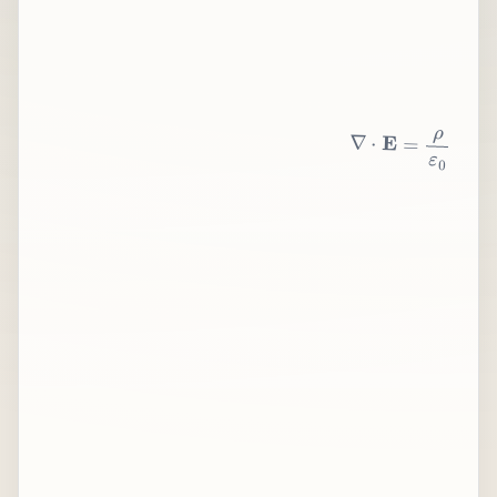
∇
⋅
E
=
ρ
ε
0