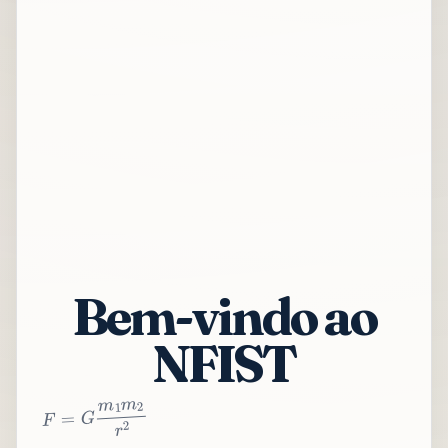
Bem-vindo ao
NFIST
2
r
2
m
1
m
G
=
F