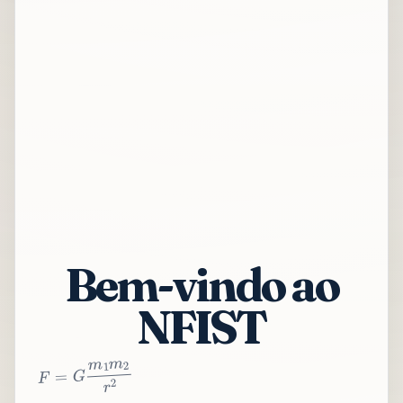
Bem-vindo ao
NFIST
2
r
2
m
1
m
G
=
F