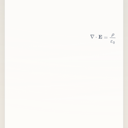
∇
⋅
E
=
ρ
ε
0