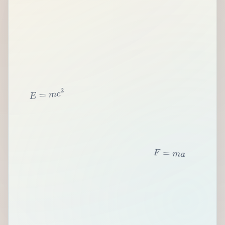
2
c
m
=
E
F
=
m
a