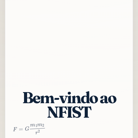
Bem-vindo ao
NFIST
2
r
2
m
1
m
G
=
F