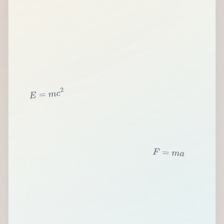
2
c
m
=
E
F
=
m
a