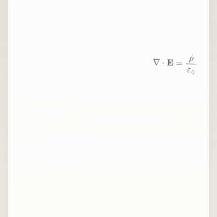
∇
⋅
E
=
ρ
ε
0