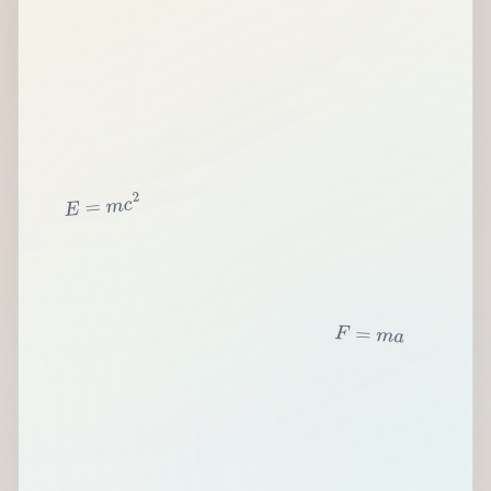
2
c
m
=
E
F
=
m
a