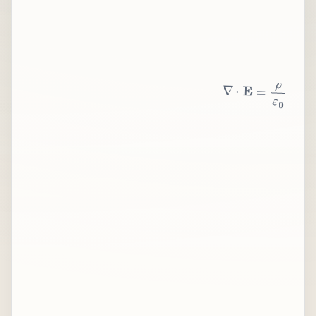
∇
⋅
E
=
ρ
ε
0