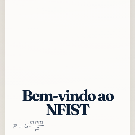
Bem-vindo ao
NFIST
2
r
2
m
1
m
G
=
F