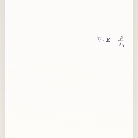
∇
⋅
E
=
ρ
ε
0