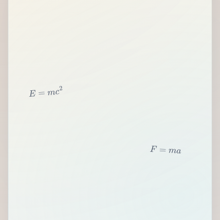
2
c
m
=
E
F
=
m
a