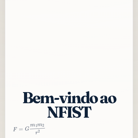
Bem-vindo ao
NFIST
2
r
2
m
1
m
G
=
F