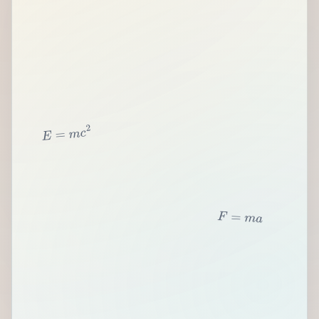
2
c
m
=
E
F
=
m
a