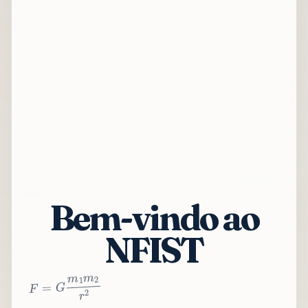
Bem-vindo ao
NFIST
2
r
2
m
1
m
G
=
F