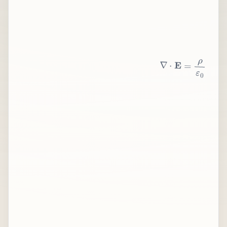
∇
⋅
E
=
ρ
ε
0