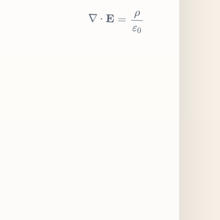
∇
⋅
E
=
ρ
ε
0