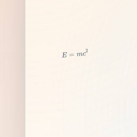
2
c
m
=
E