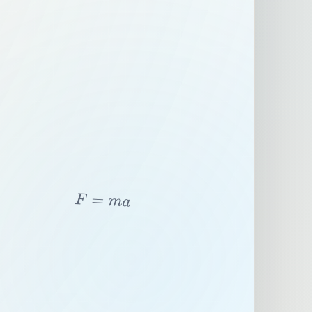
F
=
m
a