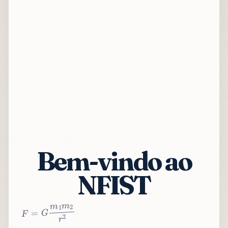
Bem-vindo ao
NFIST
2
r
2
m
1
m
G
=
F