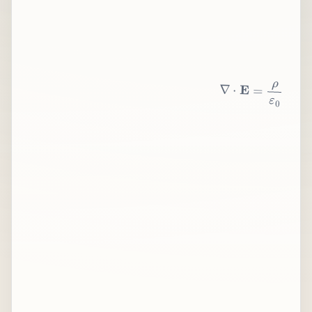
∇
⋅
E
=
ρ
ε
0