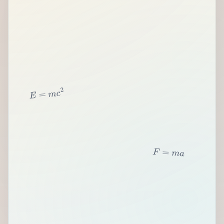
2
c
m
=
E
F
=
m
a