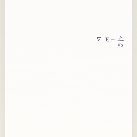
∇
⋅
E
=
ρ
ε
0