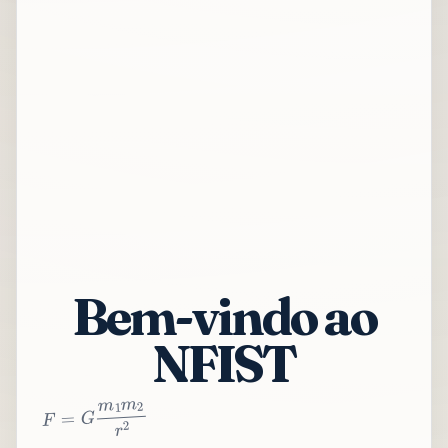
Bem-vindo ao
NFIST
2
r
2
m
1
m
G
=
F