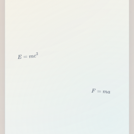
2
c
m
=
E
F
=
m
a