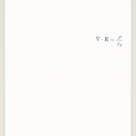
∇
⋅
E
=
ρ
ε
0