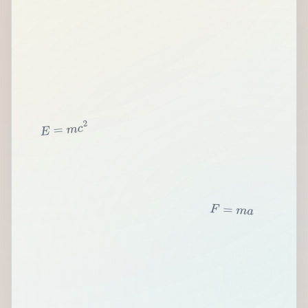
2
c
m
=
E
F
=
m
a