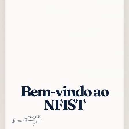
Bem-vindo ao
NFIST
2
r
2
m
1
m
G
=
F