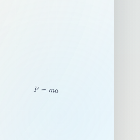
F
=
m
a