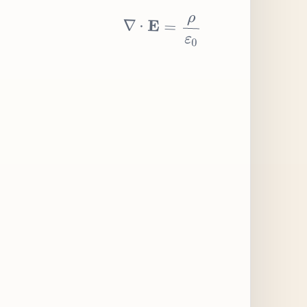
∇
⋅
E
=
ρ
ε
0