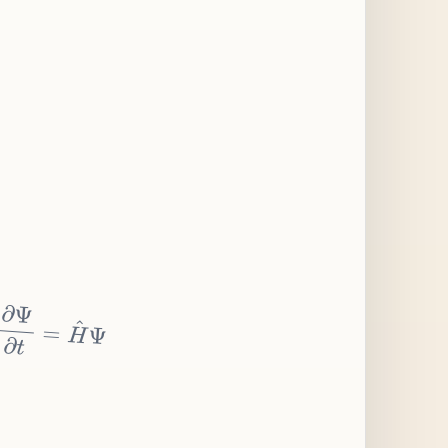
∂
Ψ
∂
t
=
H
^
Ψ