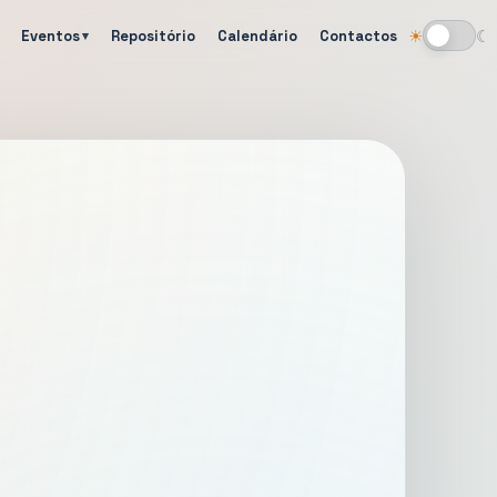
Eventos
Repositório
Calendário
Contactos
☀
☾
Alternar tema