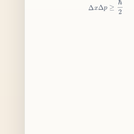
≥
p
Δ
x
Δ