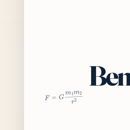
Bem
2
r
2
m
1
m
G
=
F