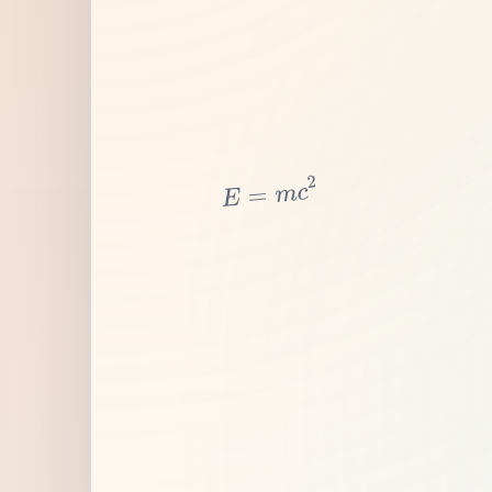
2
c
m
=
E