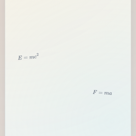
2
c
m
=
E
F
=
m
a