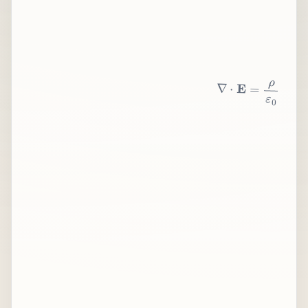
∇
⋅
E
=
ρ
ε
0