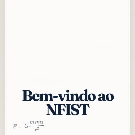
Bem-vindo ao
NFIST
2
r
2
m
1
m
G
=
F