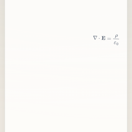
∇
⋅
E
=
ρ
ε
0