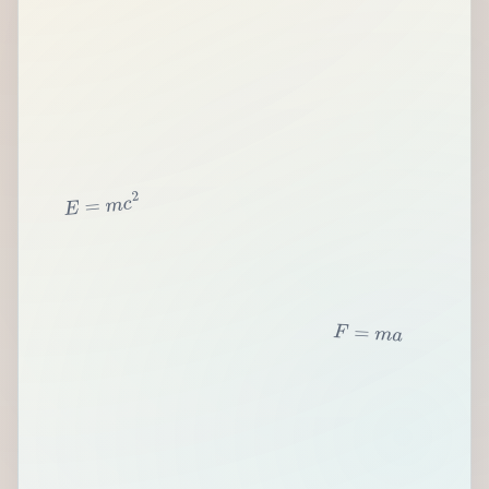
2
c
m
=
E
F
=
m
a