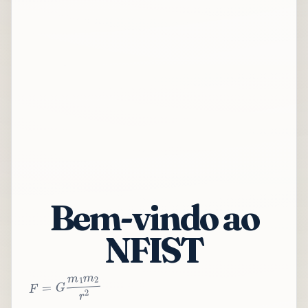
Bem-vindo ao
NFIST
2
r
2
m
1
m
G
=
F