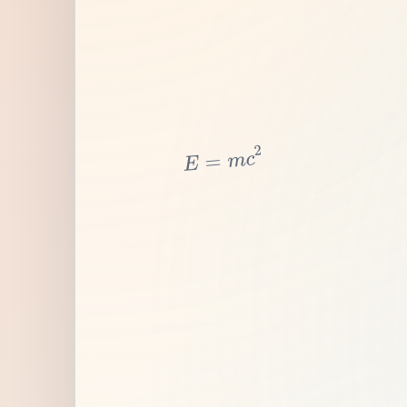
2
c
m
=
E