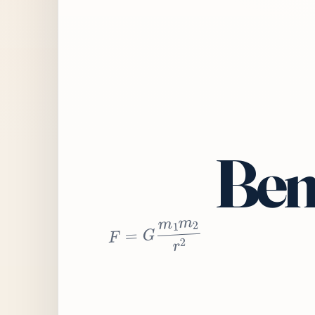
Bem
2
r
2
m
1
m
G
=
F