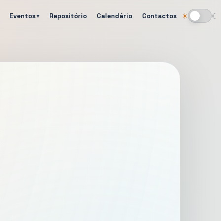
Eventos
Repositório
Calendário
Contactos
☀
☾
Alternar tema