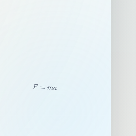
F
=
m
a