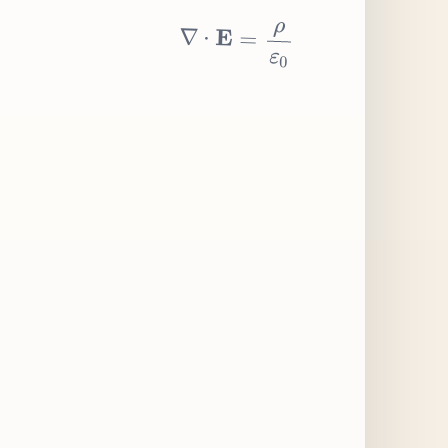
∇
⋅
E
=
ρ
ε
0