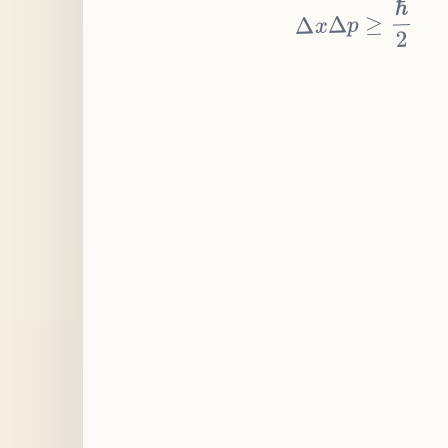
≥
p
Δ
x
Δ