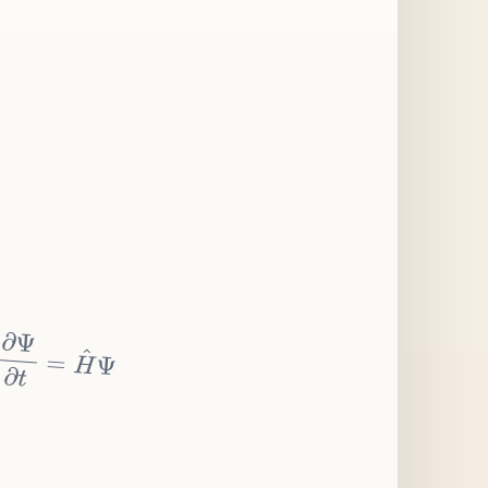
∂
Ψ
∂
t
=
H
^
Ψ