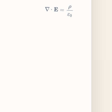
∇
⋅
E
=
ρ
ε
0