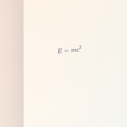
2
c
m
=
E