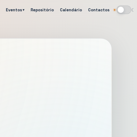
Eventos
Repositório
Calendário
Contactos
☀
☾
Alternar tema