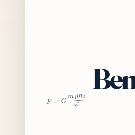
Bem
2
r
2
m
1
m
G
=
F