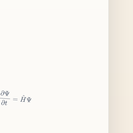
∂
Ψ
∂
t
=
H
^
Ψ