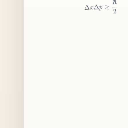
≥
p
Δ
x
Δ