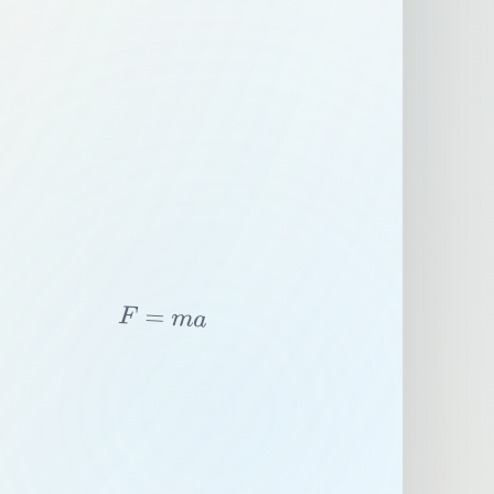
F
=
m
a