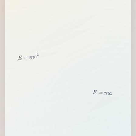
2
c
m
=
E
F
=
m
a