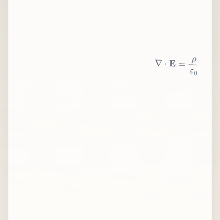
∇
⋅
E
=
ρ
ε
0