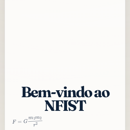
Bem-vindo ao
NFIST
2
r
2
m
1
m
G
=
F