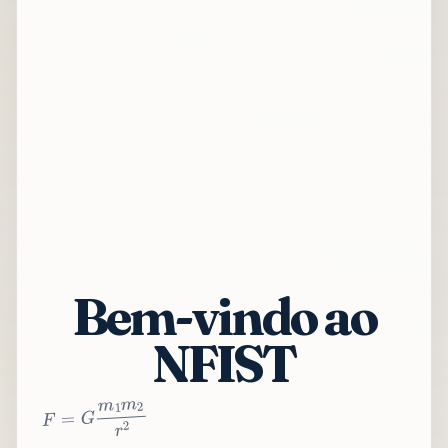
Bem-vindo ao
NFIST
2
r
2
m
1
m
G
=
F