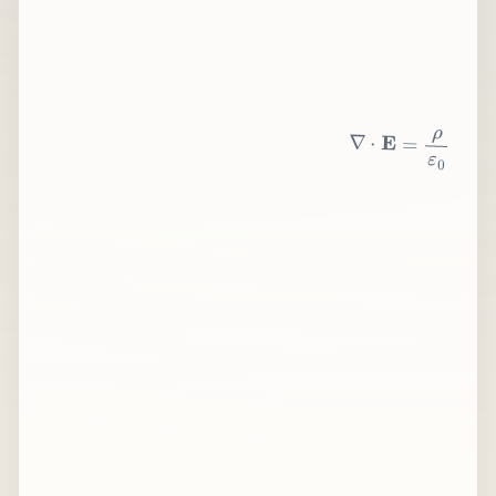
∇
⋅
E
=
ρ
ε
0