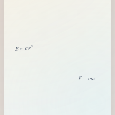
2
c
m
=
E
F
=
m
a