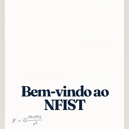
Bem-vindo ao
NFIST
2
r
2
m
1
m
G
=
F