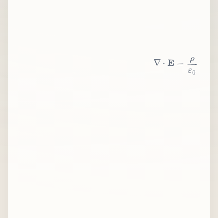
∇
⋅
E
=
ρ
ε
0