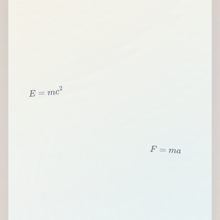
2
c
m
=
E
F
=
m
a