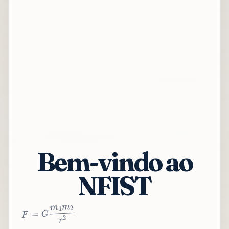
Bem-vindo ao
NFIST
2
r
2
m
1
m
G
=
F