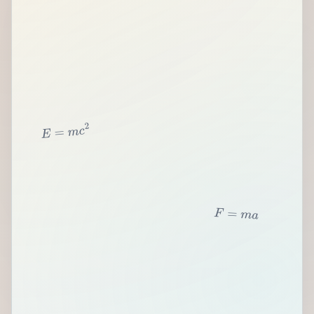
2
c
m
=
E
F
=
m
a