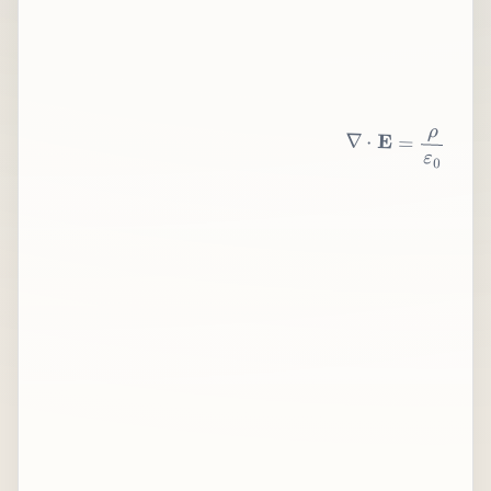
∇
⋅
E
=
ρ
ε
0