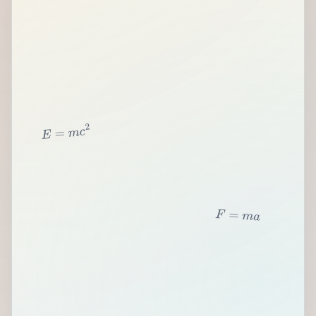
2
c
m
=
E
F
=
m
a