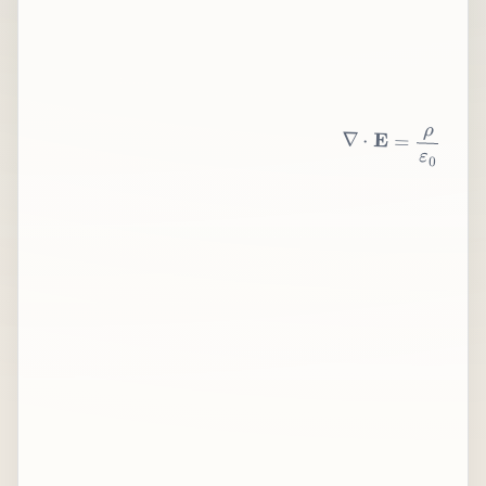
∇
⋅
E
=
ρ
ε
0