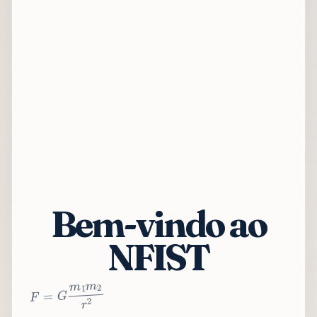
Bem-vindo ao
NFIST
2
r
2
m
1
m
G
=
F