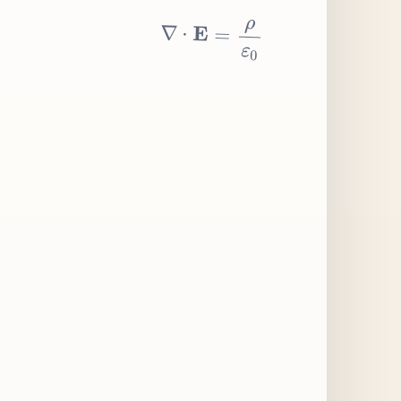
∇
⋅
E
=
ρ
ε
0