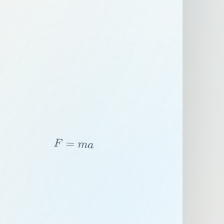
F
=
m
a