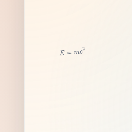
2
c
m
=
E