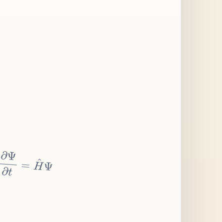
∂
Ψ
∂
t
=
H
^
Ψ