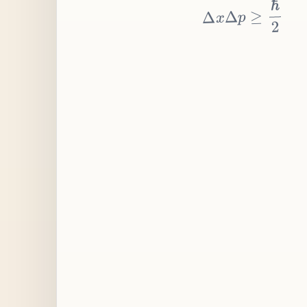
≥
p
Δ
x
Δ