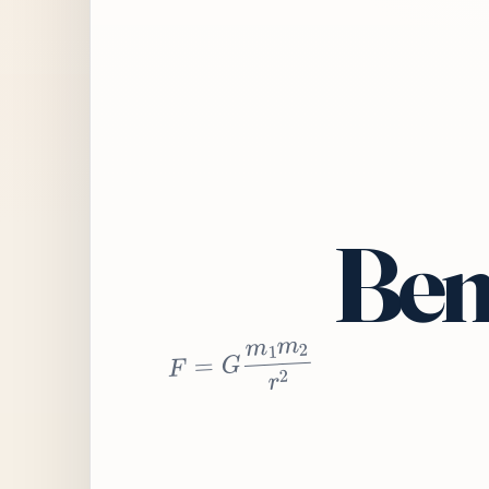
Bem
2
r
2
m
1
m
G
=
F