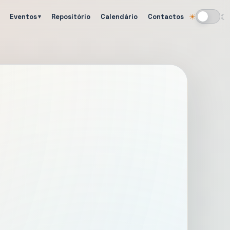
Eventos
Repositório
Calendário
Contactos
☀
☾
Alternar tema